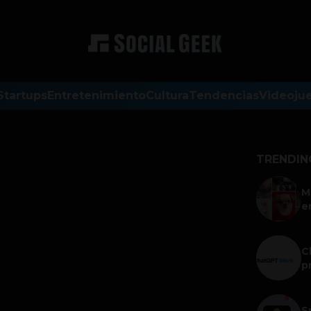
Startups
Entretenimiento
Cultura
Tendencias
Videoju
TRENDIN
M
e
C
p
S