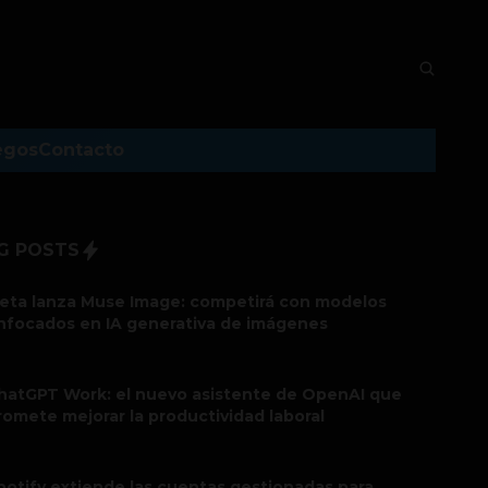
egos
Contacto
G POSTS
eta lanza Muse Image: competirá con modelos
nfocados en IA generativa de imágenes
hatGPT Work: el nuevo asistente de OpenAI que
romete mejorar la productividad laboral
potify extiende las cuentas gestionadas para