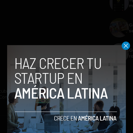
m
G
s
G
r
ubrimiento a la industria tecnológica y el
st Company México, Entrepreneur Magazine