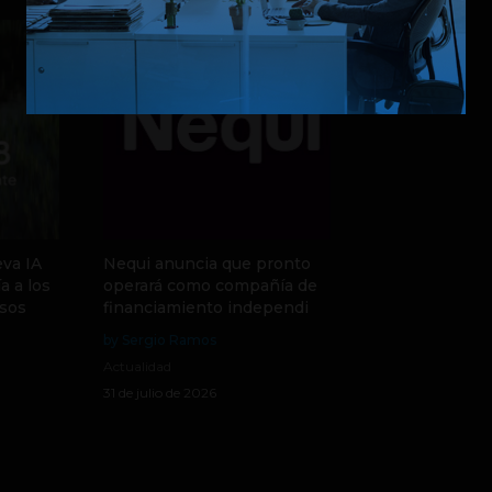
va IA
Nequi anuncia que pronto
a a los
operará como compañía de
sos
financiamiento independi
by Sergio Ramos
Actualidad
31 de julio de 2026