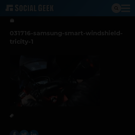
btriana
22 de marzo de 2016
031716-samsung-smart-windshield-
tricity-1