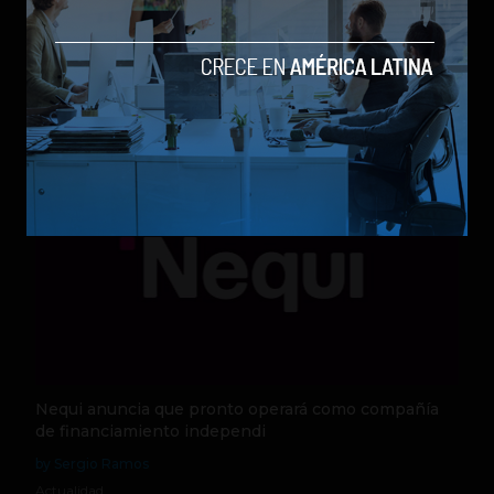
Qwen 3.8-Max, la nueva IA de Alibaba que desafía a
los modelos más poderosos
by Sergio Ramos
Actualidad
5 de agosto de 2026
Nequi anuncia que pronto operará como compañía
de financiamiento independi
by Sergio Ramos
Actualidad