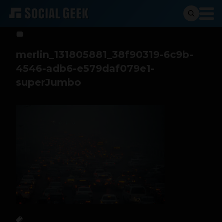
Stiven Cartagena
17 de junio de 2019
merlin_131805881_38f90319-6c9b-
4546-adb6-e579daf079e1-
superJumbo