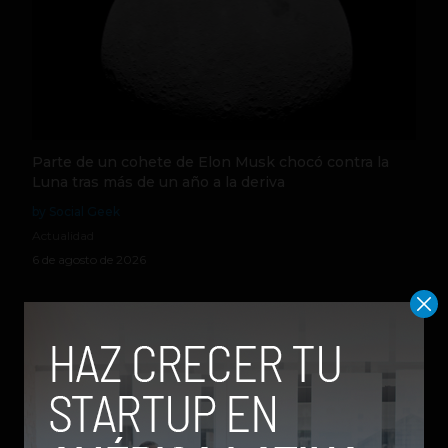
Parte de un cohete de Elon Musk chocó contra la
Luna tras más de un año a la deriva
by Social Geek
Actualidad
6 de agosto de 2026