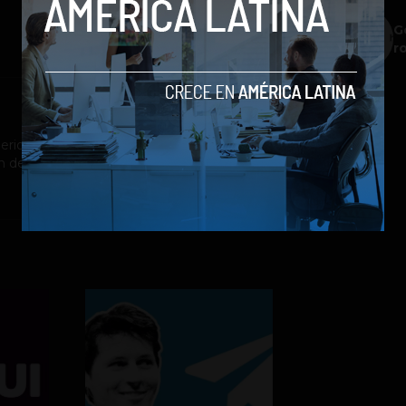
G
r
riodista con énfasis en el cubrimiento de
n de contenidos para blogs y redes