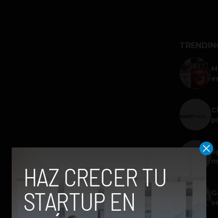
TRENDIN
M
e
C
p
S
m
G
s