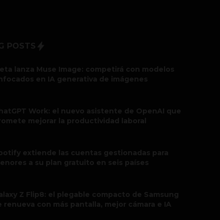
G POSTS
eta lanza Muse Image: competirá con modelos
nfocados en IA generativa de imágenes
hatGPT Work: el nuevo asistente de OpenAI que
romete mejorar la productividad laboral
potify extiende las cuentas gestionadas para
enores a su plan gratuito en seis países
alaxy Z Flip8: el plegable compacto de Samsung
e renueva con más pantalla, mejor cámara e IA