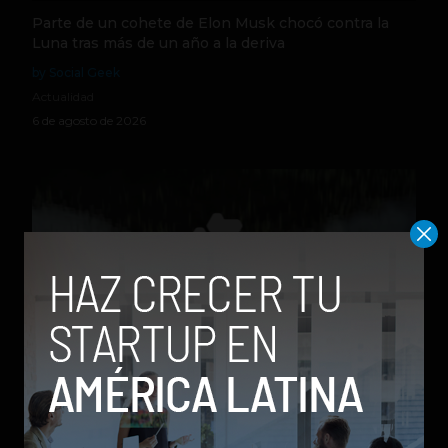
Parte de un cohete de Elon Musk chocó contra la
Luna tras más de un año a la deriva
by Social Geek
Actualidad
6 de agosto de 2026
Qwen 3.8-Max, la nueva IA de Alibaba que desafía a
los modelos más poderosos
by Sergio Ramos