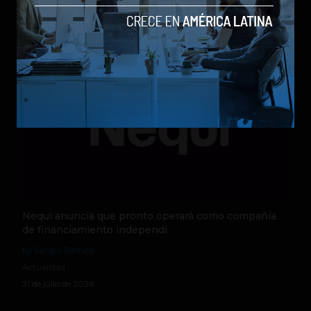
Actualidad
5 de agosto de 2026
Nequi anuncia que pronto operará como compañía
de financiamiento independi
by Sergio Ramos
Actualidad
31 de julio de 2026