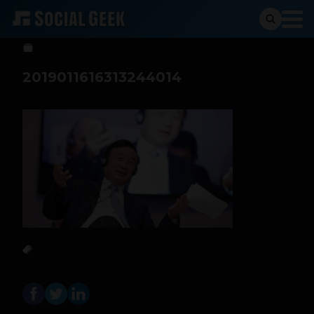
Stiven Cartagena
7 de marzo de 2019
2019011616313244014