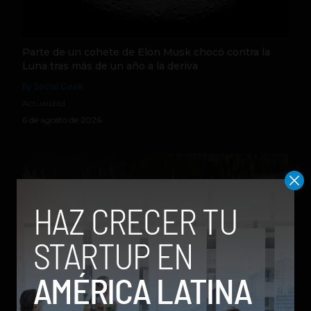
Parte de un cohete de Elon Musk chocó contra la
Luna tras más de un año a la deriva
by Social Geek
Actualidad
6 de agosto de 2026
Qwen 3.8-Max, la nueva IA de Alibaba que desafía a