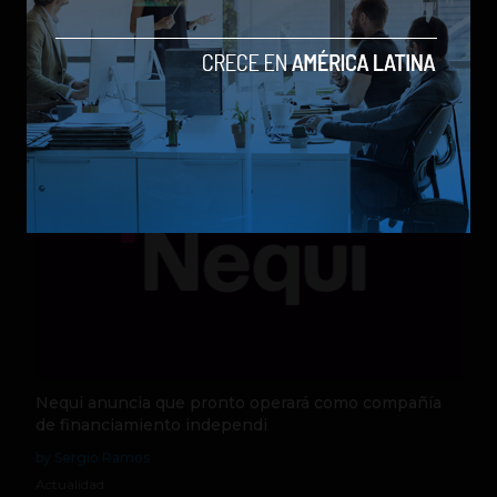
los modelos más poderosos
by Sergio Ramos
Actualidad
5 de agosto de 2026
Nequi anuncia que pronto operará como compañía
de financiamiento independi
by Sergio Ramos
Actualidad