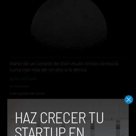
Parte de un cohete de Elon Musk chocó contra la
Luna tras más de un año a la deriva
by Social Geek
Actualidad
6 de agosto de 2026