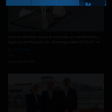
Source Meridian eleva el estándar en healthtech y
logra la certificación de ciberseguridad HITRUST e1
by Social Geek
Tech
24 de julio de 2026