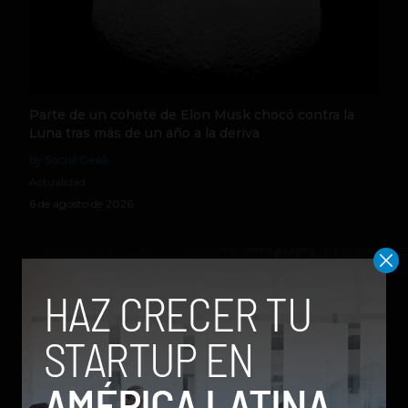
Parte de un cohete de Elon Musk chocó contra la
Luna tras más de un año a la deriva
by Social Geek
Actualidad
6 de agosto de 2026