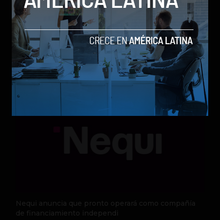
Qwen 3.8-Max, la nueva IA de Alibaba que desafía a
los modelos más poderosos
by Sergio Ramos
Actualidad
5 de agosto de 2026
Nequi anuncia que pronto operará como compañía
de financiamiento independi