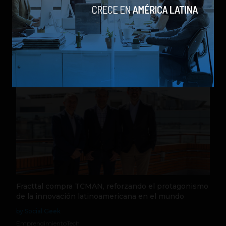
Source Meridian eleva el estándar en healthtech y
logra la certificación de ciberseguridad HITRUST e1
by Social Geek
Tech
24 de julio de 2026
Fracttal compra TCMAN, reforzando el protagonismo
de la innovación latinoamericana en el mundo
by Social Geek
Emprendimiento
Tech