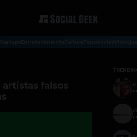
Startups
Entretenimiento
Cultura
Tendencias
Videoju
TRENDIN
artistas falsos
M
e
as
C
p
S