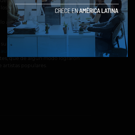
era, toda nuestra música está
os los pagamos – no nos pagamos a
 lo autorizamos y pagamos regalías
 su postura, pero esto sólo ha
o aún más detallado
, donde revela a
tes, que de algún modo lograron
 artistas populares.