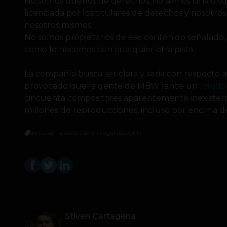
No somos dueños de derechos, no somos una disqu
licenciada por los titulares de derechos y nosotr
nosotros mismos.
No somos propietarios de ese contenido señalado,
como lo hacemos con cualquier otra pista.
La compañía busca ser clara y seria con respecto a
provocado que la gente de MBW lance un
listad
cincuenta compositores aparentemente inexisten
millones de reproducciones, incluso por encima de
Artistas Falsos
Creacion
Regalias
spotify
Stiven Cartagena