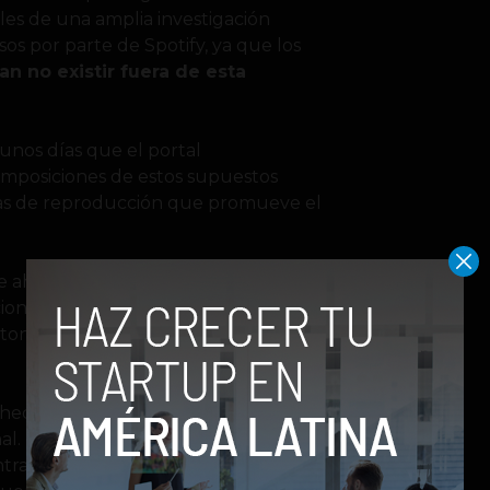
lles de una amplia investigación
sos por parte de Spotify, ya que los
an no existir fuera de esta
unos días que el portal
mposiciones de estos supuestos
stas de reproducción que promueve el
 se ahorraría sumas considerables de
ones que son posicionadas en las
detonado por fin una declaración
hecho en las listas de reproducción
nal. Pagamos regalías por todas las
tra en las listas de reproducción.