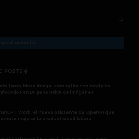
egos
Contacto
G POSTS
eta lanza Muse Image: competirá con modelos
nfocados en IA generativa de imágenes
hatGPT Work: el nuevo asistente de OpenAI que
romete mejorar la productividad laboral
potify extiende las cuentas gestionadas para