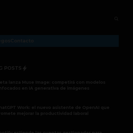
egos
Contacto
G POSTS
eta lanza Muse Image: competirá con modelos
nfocados en IA generativa de imágenes
hatGPT Work: el nuevo asistente de OpenAI que
romete mejorar la productividad laboral
potify extiende las cuentas gestionadas para