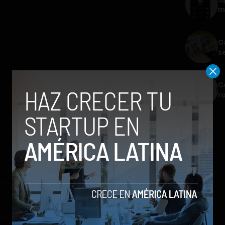
m
G
s
G
r