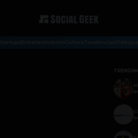
Startups
Entretenimiento
Cultura
Tendencias
Videoju
TRENDIN
M
e
C
p
S