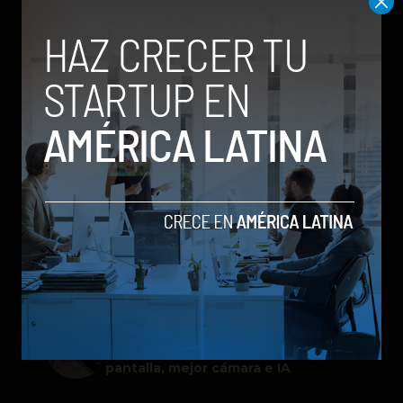
Meta lanza Muse Image: competirá
con modelos enfocados en IA
generativa de imágenes
ChatGPT Work: el nuevo asistente
de OpenAI que promete mejorar la
productividad laboral
Spotify extiende las cuentas
gestionadas para menores a su plan
gratuito en seis países
Google permitirá iniciar sesión con
un video de tu rostro
Galaxy Z Flip8: el plegable compacto
de Samsung se renueva con más
pantalla, mejor cámara e IA