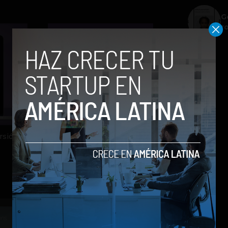
G
r
rsión
Viber se actualiza con
llamadas a móviles y fijos
by Sergio Ramos
10 de diciembre de 2013