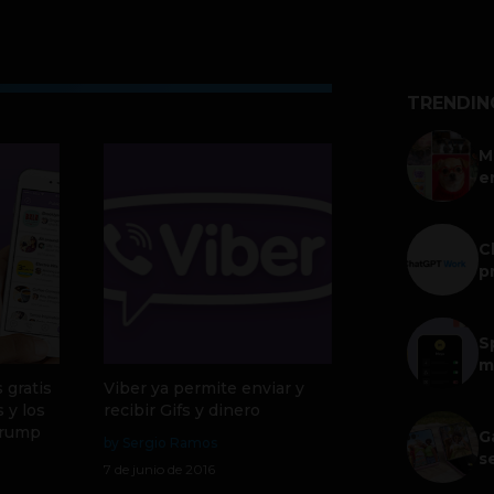
TRENDIN
M
e
C
p
S
m
 gratis
Viber ya permite enviar y
 y los
recibir Gifs y dinero
Trump
G
by Sergio Ramos
s
7 de junio de 2016