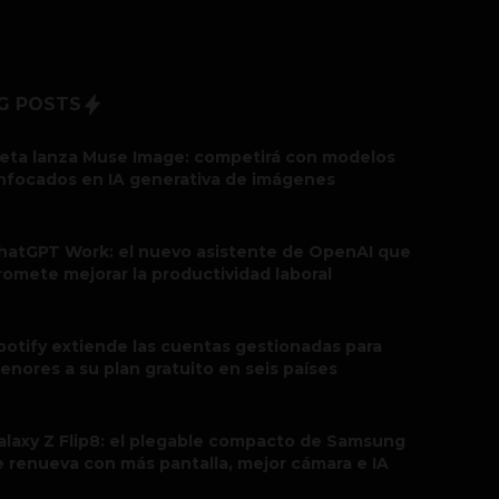
G POSTS
eta lanza Muse Image: competirá con modelos
nfocados en IA generativa de imágenes
hatGPT Work: el nuevo asistente de OpenAI que
romete mejorar la productividad laboral
potify extiende las cuentas gestionadas para
enores a su plan gratuito en seis países
alaxy Z Flip8: el plegable compacto de Samsung
e renueva con más pantalla, mejor cámara e IA