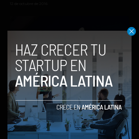
12 de octubre de 2016
El Galaxy S8 llegaría con Exynos 8895, GPU Mali-G71
y pantalla 4K
by Sergio Ramos
26 de septiembre de 2016