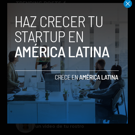
TRENDING POSTS
Meta lanza Muse Image: competirá
con modelos enfocados en IA
generativa de imágenes
ChatGPT Work: el nuevo asistente
de OpenAI que promete mejorar la
productividad laboral
Spotify extiende las cuentas
gestionadas para menores a su plan
gratuito en seis países
Galaxy Z Flip8: el plegable compacto
de Samsung se renueva con más
pantalla, mejor cámara e IA
Google permitirá iniciar sesión con
un video de tu rostro