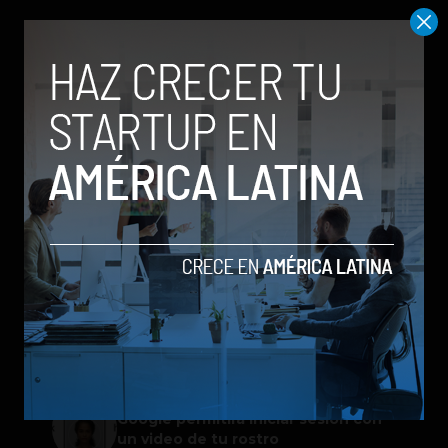
TRENDING POSTS
Meta lanza Muse Image: competirá
con modelos enfocados en IA
generativa de imágenes
ChatGPT Work: el nuevo asistente
de OpenAI que promete mejorar la
productividad laboral
Spotify extiende las cuentas
gestionadas para menores a su plan
gratuito en seis países
Galaxy Z Flip8: el plegable compacto
de Samsung se renueva con más
pantalla, mejor cámara e IA
Google permitirá iniciar sesión con
un video de tu rostro