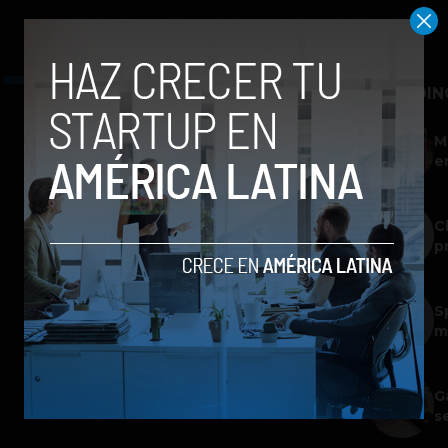
TRENDIN
M
e
C
p
S
m
G
s