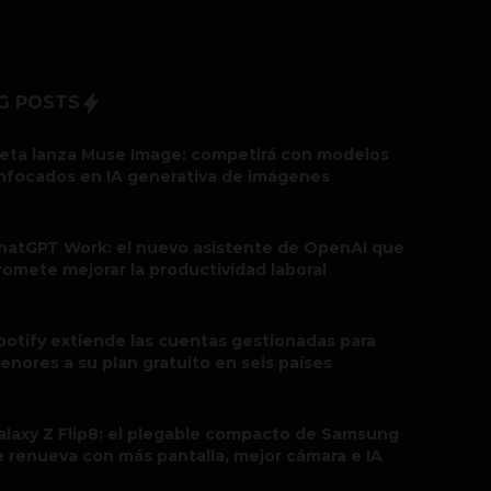
G POSTS
eta lanza Muse Image: competirá con modelos
nfocados en IA generativa de imágenes
hatGPT Work: el nuevo asistente de OpenAI que
romete mejorar la productividad laboral
potify extiende las cuentas gestionadas para
enores a su plan gratuito en seis países
alaxy Z Flip8: el plegable compacto de Samsung
e renueva con más pantalla, mejor cámara e IA