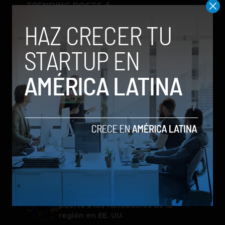
TRENDING POSTS
Spotify extiende las cuentas
gestionadas para menores a su plan
gratuito en seis países
ChatGPT Work: el nuevo asistente
de OpenAI que promete mejorar la
productividad laboral
Galaxy Z Flip8: el plegable compacto
de Samsung se renueva con más
pantalla, mejor cámara e IA
Google permitirá iniciar sesión con
un video de tu rostro
One Way Summit 2026 abre la
puerta a los fundadores de la
región en EE. UU.