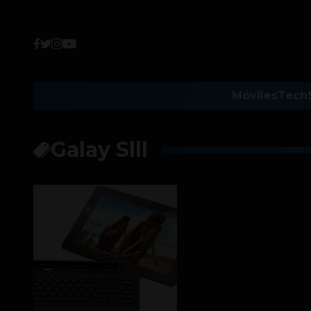
Móviles
Tech
Galay Slll