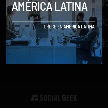
m
G
s
G
r