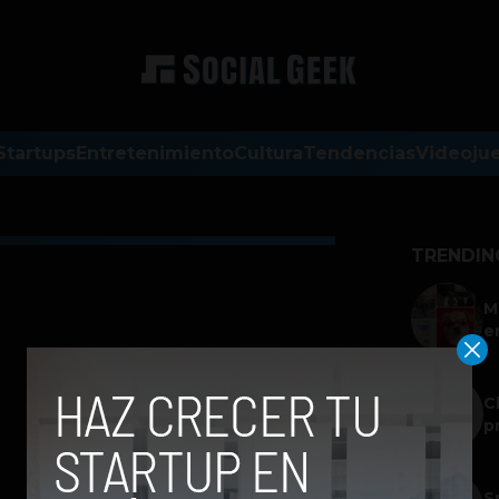
Startups
Entretenimiento
Cultura
Tendencias
Videoju
TRENDIN
M
e
C
p
S