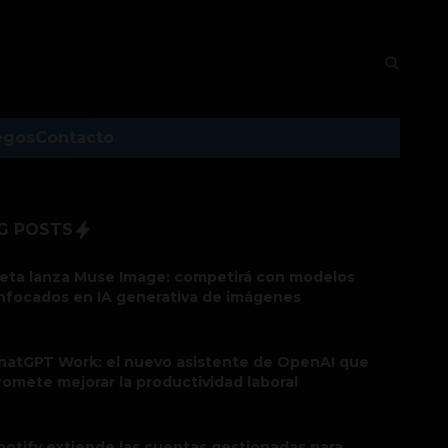
egos
Contacto
G POSTS
eta lanza Muse Image: competirá con modelos
nfocados en IA generativa de imágenes
hatGPT Work: el nuevo asistente de OpenAI que
romete mejorar la productividad laboral
potify extiende las cuentas gestionadas para