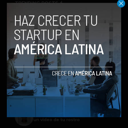
TRENDING POSTS
Meta lanza Muse Image: competirá
con modelos enfocados en IA
generativa de imágenes
ChatGPT Work: el nuevo asistente
de OpenAI que promete mejorar la
productividad laboral
Spotify extiende las cuentas
gestionadas para menores a su plan
gratuito en seis países
Galaxy Z Flip8: el plegable compacto
de Samsung se renueva con más
pantalla, mejor cámara e IA
Google permitirá iniciar sesión con
un video de tu rostro