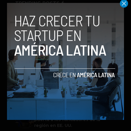
TRENDING POSTS
Spotify extiende las cuentas
gestionadas para menores a su plan
gratuito en seis países
ChatGPT Work: el nuevo asistente
de OpenAI que promete mejorar la
productividad laboral
Galaxy Z Flip8: el plegable compacto
de Samsung se renueva con más
pantalla, mejor cámara e IA
Google permitirá iniciar sesión con
un video de tu rostro
One Way Summit 2026 abre la
puerta a los fundadores de la
región en EE. UU.