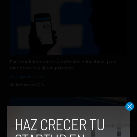
Facebook implementa métodos educativos para
mantener tus datos privados
by Alejandra Eusse
29 de enero de 2018