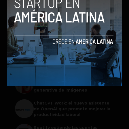
Facebook prueba anuncios en aplicaciones de
terceros
by Sergio Ramos
22 de enero de 2014
TRENDING POSTS
Meta lanza Muse Image: competirá
con modelos enfocados en IA
generativa de imágenes
ChatGPT Work: el nuevo asistente
de OpenAI que promete mejorar la
productividad laboral
Spotify extiende las cuentas