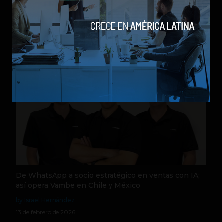
China bloquea la adquisición de la startup de IA
Manus por parte de Meta
by Social Geek
28 de abril de 2026
De WhatsApp a socio estratégico en ventas con IA;
así opera Vambe en Chile y México
by Israel Hernández
13 de febrero de 2026