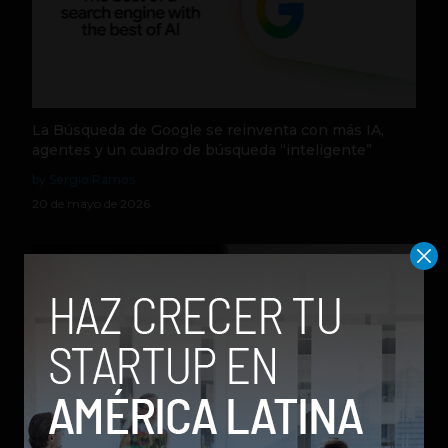
La Búsqueda de Google se reinventa con más IA,
agentes y un cuadro de búsqueda “inteligente”
by Sergio Ramos
20 de mayo de 2026