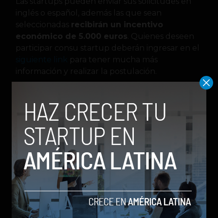
Las startups pueden enviar sus solicitudes en
inglés o español, además las que sean
seleccionadas
recibirán un incentivo
económico de 5.000 euros
. Quienes deseen
participar consu startup deberán ingresar en el
siguiente link
para tener mucha más
información y realizar la postulación.
Convocatoria
emprendimientos
Energia
Fundación Repsol
Movilidad
startups
Julián Tabares