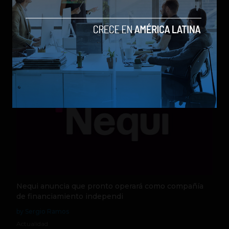
los modelos más poderosos
by Sergio Ramos
Actualidad
5 de agosto de 2026
Nequi anuncia que pronto operará como compañía
de financiamiento independi
by Sergio Ramos
Actualidad