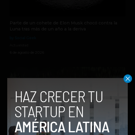
Parte de un cohete de Elon Musk chocó contra la
Luna tras más de un año a la deriva
by Social Geek
Actualidad
6 de agosto de 2026
Qwen 3.8-Max, la nueva IA de Alibaba que desafía a