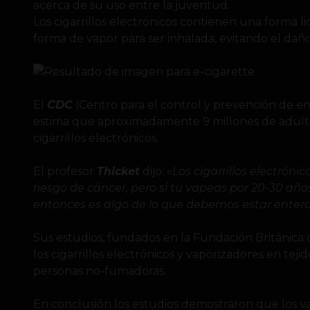
acerca de su uso entre la juventud.
Los cigarrillos electrónicos contienen una forma li
forma de vapor para ser inhalada, evitando el da
El
CDC
(Centro para el control y prevención de 
estima que aproximadamente 9 millones de adulto
cigarrillos electrónicos.
El profesor
Thicket
dijo:
«Los cigarrillos electrón
riesgo de cáncer, pero si tu vapeas por 20-30 añ
entonces es algo de lo que debemos estar enter
Sus estudios, fundados en la Fundación Británica 
los cigarrillos electrónicos y vaporizadores en te
personas no-fumadoras.
En conclusión los estudios demostraron que los 