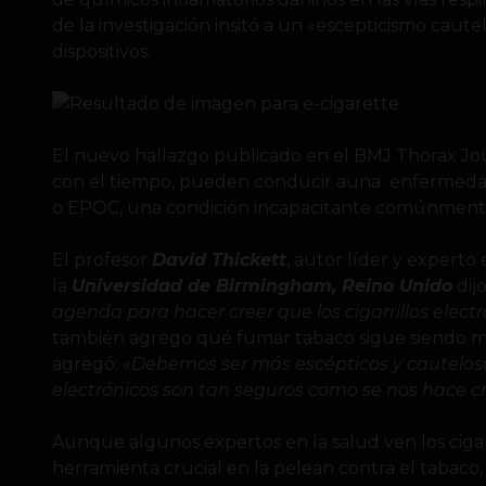
de la investigación insitó a un «escepticismo caute
dispositivos.
El nuevo hallazgo publicado en el BMJ Thorax Jou
con el tiempo, pueden conducir auna enfermeda
o EPOC, una condición incapacitante comúnmente
El profesor
David Thickett
, autor líder y experto
la
Universidad de Birmingham, Reino Unido
dij
agenda para hacer creer que los cigarrillos elect
también agrego qué fumar tabaco sigue siendo m
agregó:
«Debemos ser más escépticos y cautelosos 
electrónicos son tan seguros como se nos hace cr
Aunque algunos expertos en la salud ven los ciga
herramienta crucial en la pelean contra el tabaco