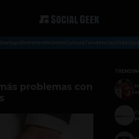
Startups
Entretenimiento
Cultura
Tendencias
Videoju
TRENDIN
 más problemas con
M
e
s
C
p
S