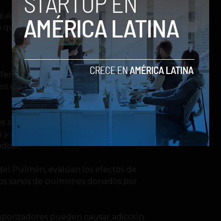
quida de nicotina que se calienta en
ño que causa fumar tabaco.
enfermedades) de Estados unidos
s en los Estados Unidos usan
icos son [más] seguros en términos de
os y esto puede causarte EPOC,
ados».
del Pulmón, evalúan los efectos de
jidos sanos de pulmones donados por
vaporizadores pueden causar adicción