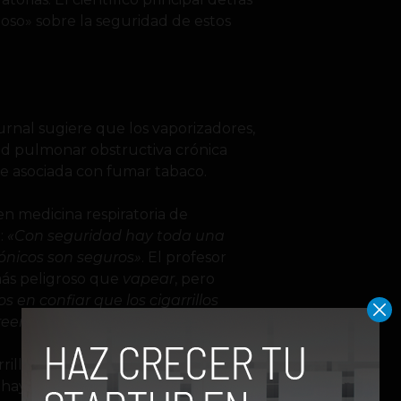
loso» sobre la seguridad de estos
rnal sugiere que los vaporizadores,
d pulmonar obstructiva crónica
 asociada con fumar tabaco.
 en medicina respiratoria de
o:
«Con seguridad hay toda una
rónicos son seguros»
. El profesor
ás peligroso que
vapear
, pero
en confiar que los cigarrillos
eer».
rrillos electrónicos como una
, hay una preocupación particular