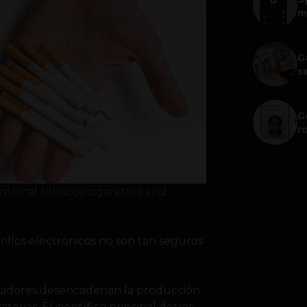
m
G
s
G
r
ntional tobacco cigarettes and
illos electrónicos no son tan seguros
rizadores desencadenan la producción
torias. El científico principal detrás