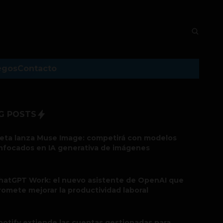
egos
Contacto
G POSTS
eta lanza Muse Image: competirá con modelos
nfocados en IA generativa de imágenes
hatGPT Work: el nuevo asistente de OpenAI que
romete mejorar la productividad laboral
potify extiende las cuentas gestionadas para