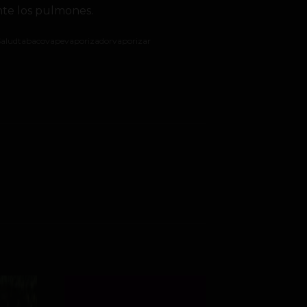
nte los pulmones.
Salud
tabaco
vape
vaporizador
vaporizar