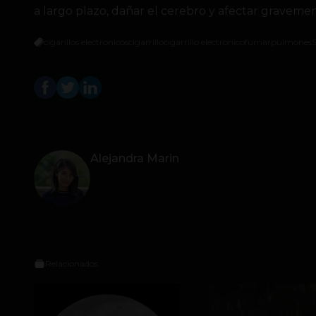
a largo plazo, dañar el cerebro y afectar graveme
cigarillos electronicos
cigarrillo
cigarrillo electronico
fumar
pulmones
Alejandra Marin
Relacionados