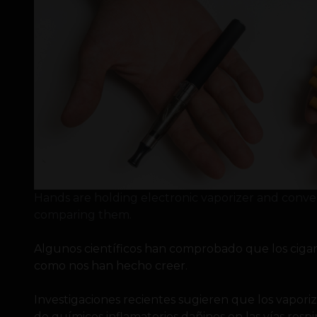
Hands are holding electronic vaporizer and conve
comparing them.
Algunos científicos han comprobado que los cigarr
como nos han hecho creer.
Investigaciones recientes sugieren que los vapo
de químicos inflamatorios dañinos en las vías respira