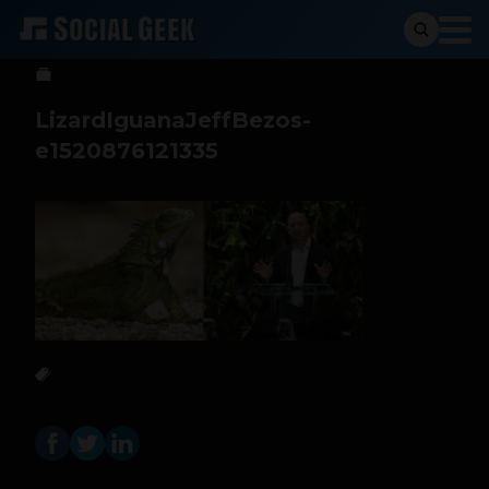
Alejandra Marin
15 de marzo de 2018
LizardIguanaJeffBezos-
e1520876121335