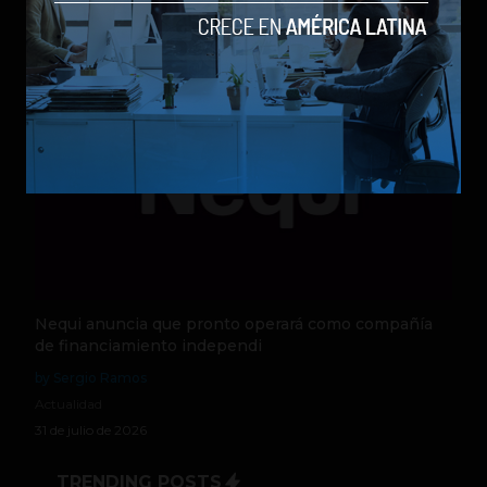
Actualidad
5 de agosto de 2026
Nequi anuncia que pronto operará como compañía
de financiamiento independi
by Sergio Ramos
Actualidad
31 de julio de 2026
TRENDING POSTS