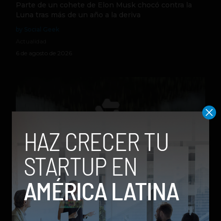
Parte de un cohete de Elon Musk chocó contra la
Luna tras más de un año a la deriva
by Social Geek
Actualidad
6 de agosto de 2026
Qwen 3.8-Max, la nueva IA de Alibaba que desafía a
los modelos más poderosos
by Sergio Ramos