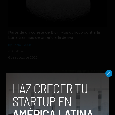
Parte de un cohete de Elon Musk chocó contra la
Luna tras más de un año a la deriva
by Social Geek
Actualidad
6 de agosto de 2026