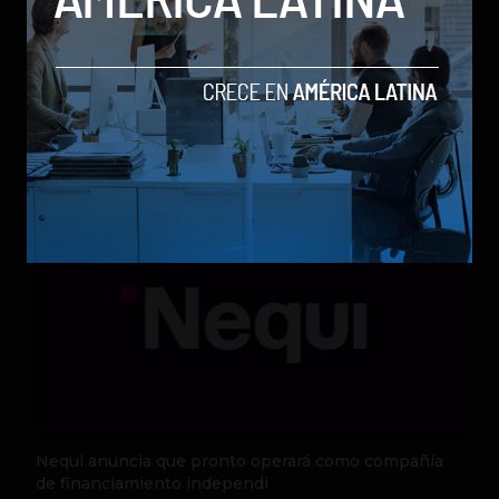
Qwen 3.8-Max, la nueva IA de Alibaba que desafía a
los modelos más poderosos
by Sergio Ramos
Actualidad
5 de agosto de 2026
Nequi anuncia que pronto operará como compañía
de financiamiento independi