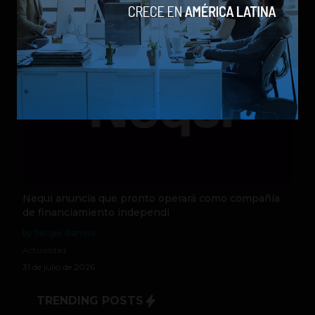
5 de agosto de 2026
Nequi anuncia que pronto operará como compañía
de financiamiento independi
by Sergio Ramos
Actualidad
31 de julio de 2026
TRENDING POSTS