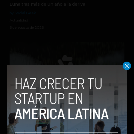
Luna tras más de un año a la deriva
by Social Geek
Actualidad
6 de agosto de 2026
Qwen 3.8-Max, la nueva IA de Alibaba que desafía a
los modelos más poderosos
by Sergio Ramos
Actualidad