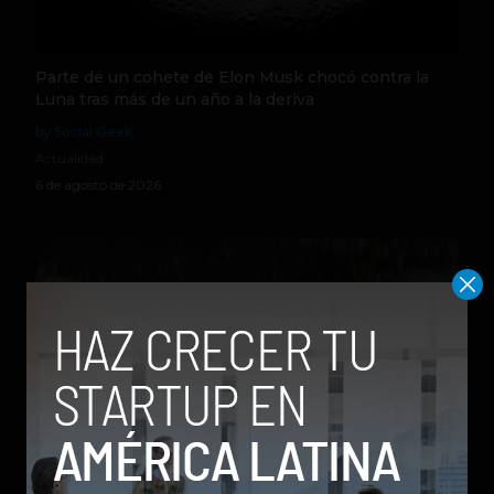
Parte de un cohete de Elon Musk chocó contra la
Luna tras más de un año a la deriva
by Social Geek
Actualidad
6 de agosto de 2026
Qwen 3.8-Max, la nueva IA de Alibaba que desafía a