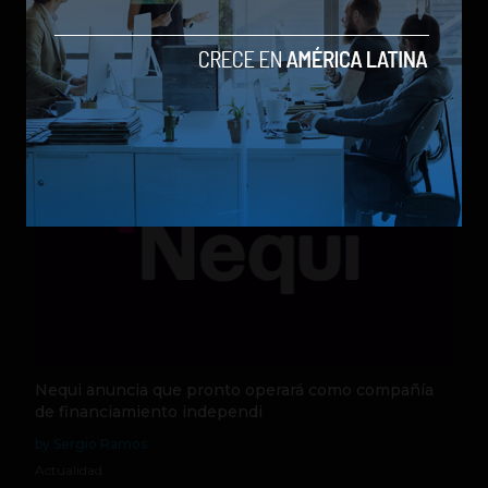
los modelos más poderosos
by Sergio Ramos
Actualidad
5 de agosto de 2026
Nequi anuncia que pronto operará como compañía
de financiamiento independi
by Sergio Ramos
Actualidad