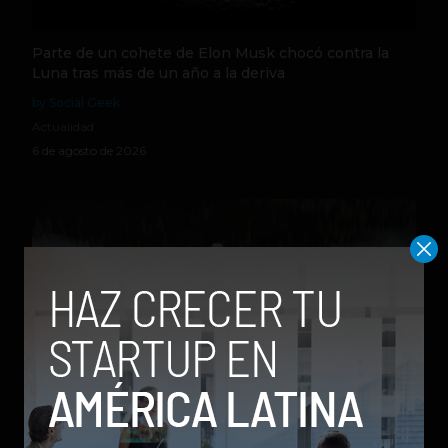
Parte de un cohete de Elon Musk chocó contra la
Luna tras más de un año a la deriva
by Social Geek
Actualidad
6 de agosto de 2026
Qwen 3.8-Max, la nueva IA de Alibaba que desafía a
los modelos más poderosos