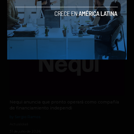
by Sergio Ramos
Actualidad
5 de agosto de 2026
Nequi anuncia que pronto operará como compañía
de financiamiento independi
by Sergio Ramos
Actualidad
31 de julio de 2026