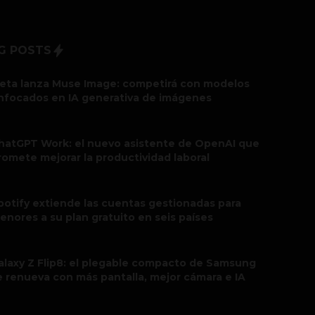
G POSTS
eta lanza Muse Image: competirá con modelos
nfocados en IA generativa de imágenes
hatGPT Work: el nuevo asistente de OpenAI que
romete mejorar la productividad laboral
potify extiende las cuentas gestionadas para
enores a su plan gratuito en seis países
alaxy Z Flip8: el plegable compacto de Samsung
e renueva con más pantalla, mejor cámara e IA