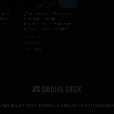
ronto
¿Por qué emitió Rusia una
ñía de
orden de captura
pendi
internacional contra Pavel
Dúrov, CEO de Telegram?
by Sergio Ramos
Actualidad
31 de julio de 2026
Startups
Entretenimiento
Cultura
Tendencias
Videoju