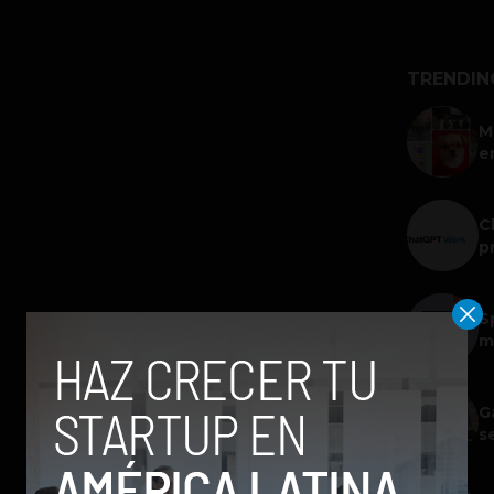
TRENDIN
M
e
C
p
S
m
G
s