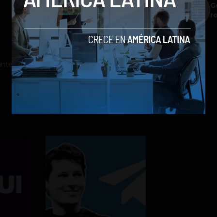
G
r
ntero