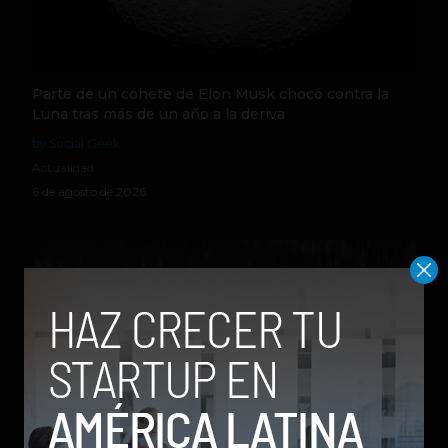
Parte de un cohete de Elon Musk chocó contra la
Luna tras más de un año a la deriva
by Social Geek
Actualidad
6 de agosto de 2026