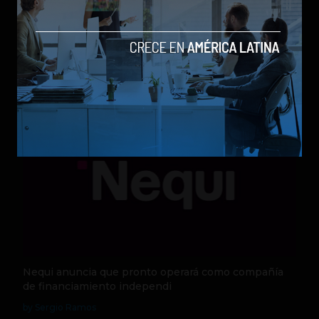
Qwen 3.8-Max, la nueva IA de Alibaba que desafía a
los modelos más poderosos
by Sergio Ramos
Actualidad
5 de agosto de 2026
Nequi anuncia que pronto operará como compañía
de financiamiento independi
by Sergio Ramos