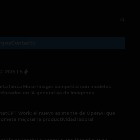
egos
Contacto
G POSTS
eta lanza Muse Image: competirá con modelos
nfocados en IA generativa de imágenes
hatGPT Work: el nuevo asistente de OpenAI que
romete mejorar la productividad laboral
potify extiende las cuentas gestionadas para