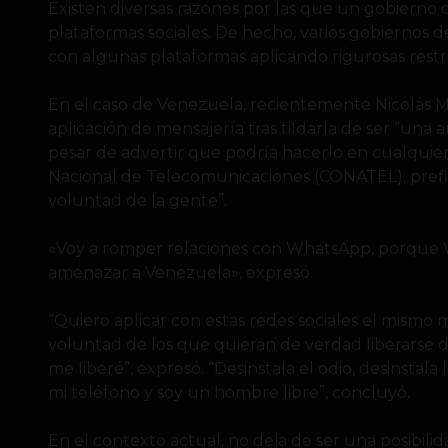
Existen diversas razones por las que un gobierno
plataformas sociales. De hecho, varios gobiernos 
con algunas plataformas aplicando rigurosas restr
En el caso de Venezuela, recientemente Nicolás
aplicación de mensajería tras tildarla de ser “una 
pesar de advertir que podría hacerlo en cualquie
Nacional de Telecomunicaciones (CONATEL), prefier
voluntad de la gente”.
«Voy a romper relaciones con WhatsApp, porque W
amenazar a Venezuela», expresó.
“Quiero aplicar con estas redes sociales el mismo 
voluntad de los que quieran de verdad liberarse d
me liberé”, expresó. “Desinstala el odio, desinstal
mi teléfono y soy un hombre libre”, concluyó.
En el contexto actual, no deja de ser una posibi