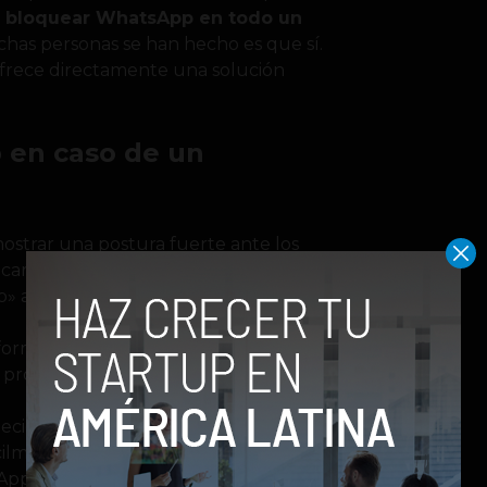
e bloquear WhatsApp en todo un
has personas se han hecho es que sí.
frece directamente una solución
 en caso de un
strar una postura fuerte ante los
cart,
dijo a la BBC
que si un gobierno
to» aceptarlo.
taforma comenzó a
implementar una
 prohibición del servicio en un país.
o decide bloquear el uso de WhatsApp,
ilmente crear servidores proxy
App y permitir la comunicación entre