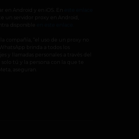
ar en Android y en iOS. En
este enlace
e un servidor proxy en Android,
ntra disponible
en este enlace.
la compañía, “el uso de un proxy no
e WhatsApp brinda a todos los
es y llamadas personales a través del
 solo tú y la persona con la que te
Meta, aseguran.