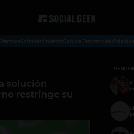
Startups
Entretenimiento
Cultura
Tendencias
Videoju
TRENDIN
a solución
M
e
rno restringe su
C
p
S