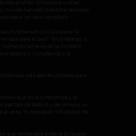
 decide prohibir WhatsApp u otras
del mundo han sido bastante radicales
icciones o un veto completo.
 Maduro amenazó con bloquear la
amenaza para el país”. Sin embargo, a
r momento a través de la Comisión
e dejarlo a “consciencia y la
hatsApp está siendo utilizada para
modelo que es la consciencia y la
e ese tipo de basura y de veneno, yo
a la guerra. Yo desinstalé WhatsApp de
lidad que Venezuela ordene bloquear