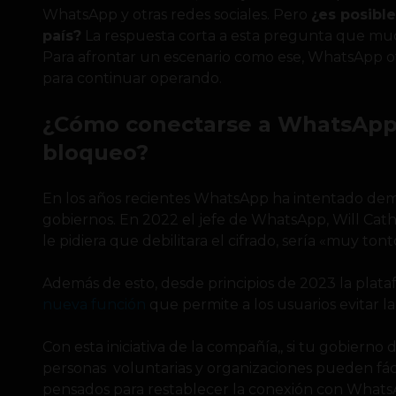
WhatsApp y otras redes sociales. Pero
¿es posibl
país?
La respuesta corta a esta pregunta que muc
Para afrontar un escenario como ese, WhatsApp o
para continuar operando.
¿Cómo conectarse a WhatsApp
bloqueo?
En los años recientes WhatsApp ha intentado demo
gobiernos. En 2022 el jefe de WhatsApp, Will Cath
le pidiera que debilitara el cifrado, sería «muy ton
Además de esto, desde principios de 2023 la pla
nueva función
que permite a los usuarios evitar la
Con esta iniciativa de la compañía,, si tu gobiern
personas voluntarias y organizaciones pueden fác
pensados para restablecer la conexión con Whats