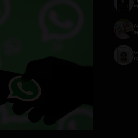
m
G
s
G
r