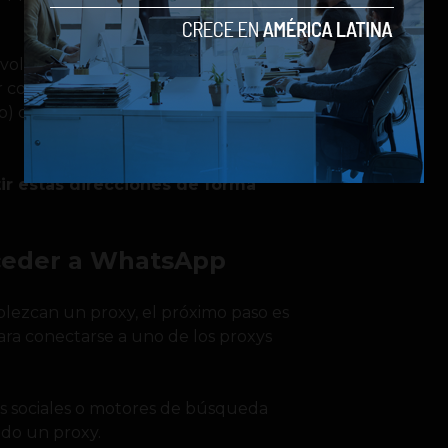
 volver a conectarse con WhatsApp,
 con puertos 80, 443 o 5222
 que señale la dirección IP del
ir estas direcciones de forma
cceder a WhatsApp
blezcan un proxy, el próximo paso es
ara conectarse a uno de los proxys
es sociales o motores de búsqueda
ado un proxy.