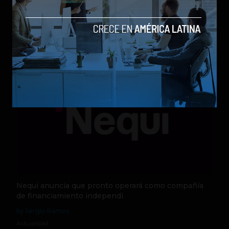
los modelos más poderosos
by Sergio Ramos
Actualidad
5 de agosto de 2026
Nequi anuncia que pronto operará como compañía
de financiamiento independi
by Sergio Ramos
Actualidad