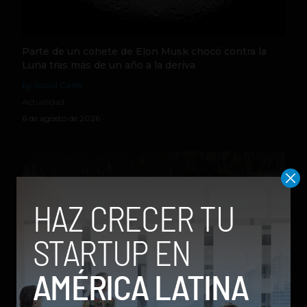
Parte de un cohete de Elon Musk chocó contra la
Luna tras más de un año a la deriva
by Social Geek
Actualidad
6 de agosto de 2026
Qwen 3.8-Max, la nueva IA de Alibaba que desafía a