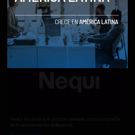
Qwen 3.8-Max, la nueva IA de Alibaba que desafía a
los modelos más poderosos
by Sergio Ramos
Actualidad
5 de agosto de 2026
Nequi anuncia que pronto operará como compañía
de financiamiento independi
by Sergio Ramos