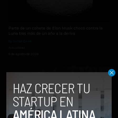
Parte de un cohete de Elon Musk chocó contra la
Luna tras más de un año a la deriva
by Social Geek
Actualidad
6 de agosto de 2026