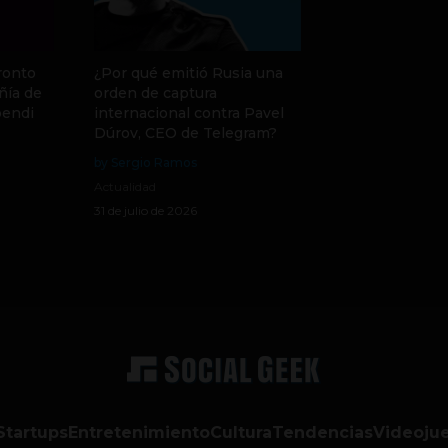
ronto
¿Por qué emitió Rusia una
ñía de
orden de captura
pendi
internacional contra Pavel
Dúrov, CEO de Telegram?
by Sergio Ramos
Actualidad
31 de julio de 2026
Startups
Entretenimiento
Cultura
Tendencias
Videoju