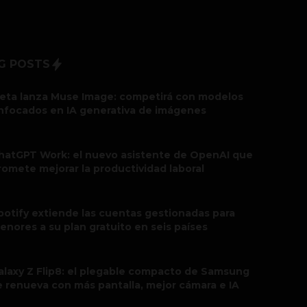
G POSTS
eta lanza Muse Image: competirá con modelos
nfocados en IA generativa de imágenes
hatGPT Work: el nuevo asistente de OpenAI que
romete mejorar la productividad laboral
potify extiende las cuentas gestionadas para
enores a su plan gratuito en seis países
alaxy Z Flip8: el plegable compacto de Samsung
e renueva con más pantalla, mejor cámara e IA