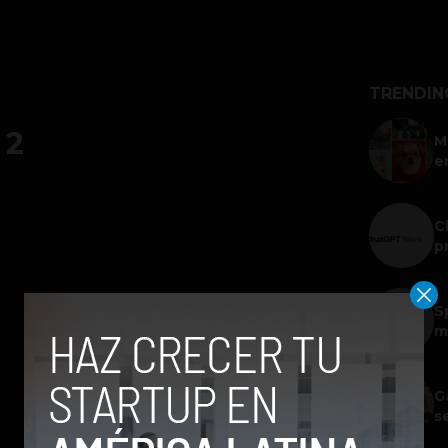
TRENDIN
 2
M
e
C
p
S
m
G
s