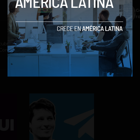
G
r
ubrimiento a la industria tecnológica y el
st Company México, Entrepreneur Magazine