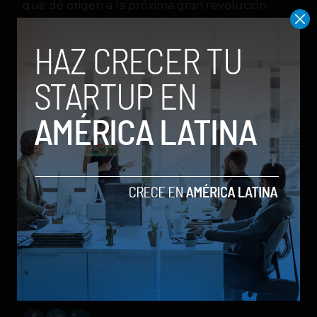
que dé origen a la próxima gran revolución
tecnológica: la superinteligencia accesible para
todos.
“Estamos listos para construir los dispositivos,
modelos y experiencias que transformarán la
vida de miles de millones de personas”,
sentenció el fundador.
Con un creciente equipo de ingenieros,
millones de usuarios diarios y una ambición sin
precedentes, Meta se prepara para dejar atrás
su pasado como simple red social y reclamar su
lugar como la empresa que quiere darle a cada
ser humano su propia inteligencia artificial.
inteligencia artificial
Mark Zuckerberg
Meta