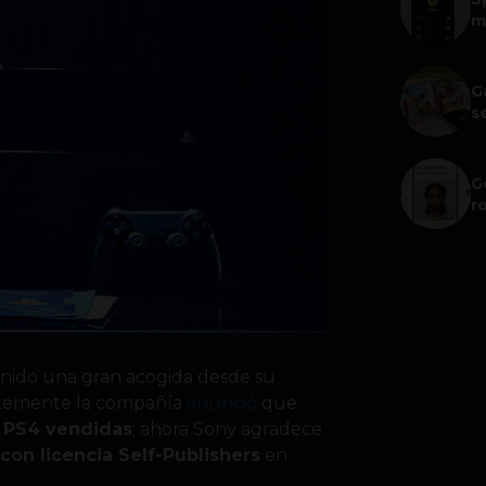
m
G
s
G
r
nido una gran acogida desde su
ntemente la compañía
anunció
que
e PS4 vendidas
; ahora Sony agradece
con licencia Self-Publishers
en