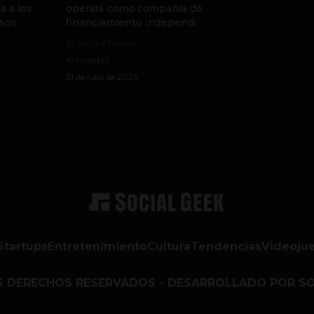
a a los
operará como compañía de
sos
financiamiento independi
by Sergio Ramos
Actualidad
31 de julio de 2026
Startups
Entretenimiento
Cultura
Tendencias
Videoju
S DERECHOS RESERVADOS - DESARROLLADO POR SO