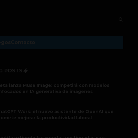
egos
Contacto
G POSTS
eta lanza Muse Image: competirá con modelos
nfocados en IA generativa de imágenes
hatGPT Work: el nuevo asistente de OpenAI que
romete mejorar la productividad laboral
potify extiende las cuentas gestionadas para