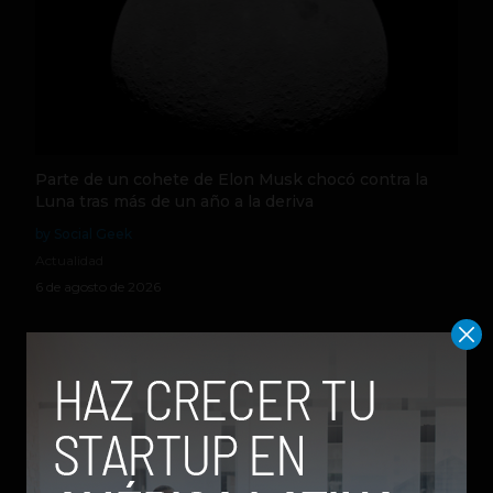
Parte de un cohete de Elon Musk chocó contra la
Luna tras más de un año a la deriva
by Social Geek
Actualidad
6 de agosto de 2026