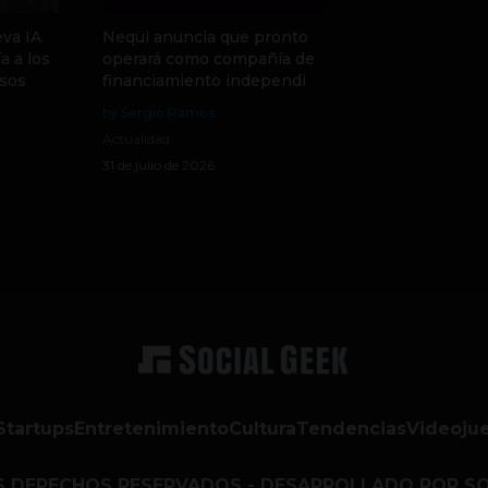
va IA
Nequi anuncia que pronto
a a los
operará como compañía de
sos
financiamiento independi
by Sergio Ramos
Actualidad
31 de julio de 2026
Startups
Entretenimiento
Cultura
Tendencias
Videoju
S DERECHOS RESERVADOS - DESARROLLADO POR SO