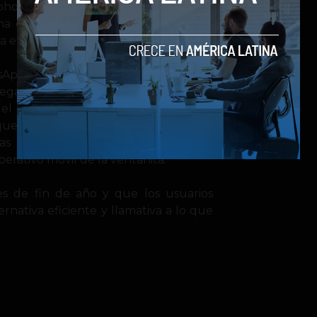
hone es su variedad en aplicaciones,
ma operativo muy nuevo y por ende
a en este plataforma.
App a este sistema operativo móvil y
legada de
Instagram
a la plataforma.
 el
¡Boom!
del Nokia World para dar
 que usar aplicaciones de terceros para
as semanas que faltan para que la
perativo móvil de la ventanita.
s de fin de año y que los usuarios
rnativa eficiente y llamativa a lo que