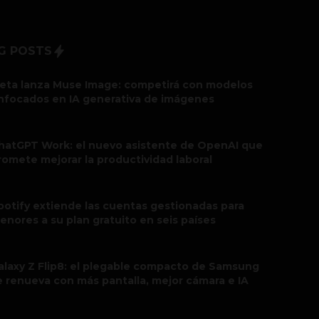
G POSTS
eta lanza Muse Image: competirá con modelos
nfocados en IA generativa de imágenes
hatGPT Work: el nuevo asistente de OpenAI que
romete mejorar la productividad laboral
potify extiende las cuentas gestionadas para
enores a su plan gratuito en seis países
alaxy Z Flip8: el plegable compacto de Samsung
e renueva con más pantalla, mejor cámara e IA