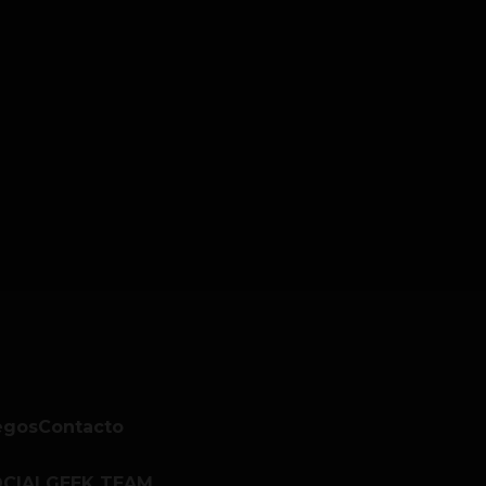
egos
Contacto
CIALGEEK TEAM.