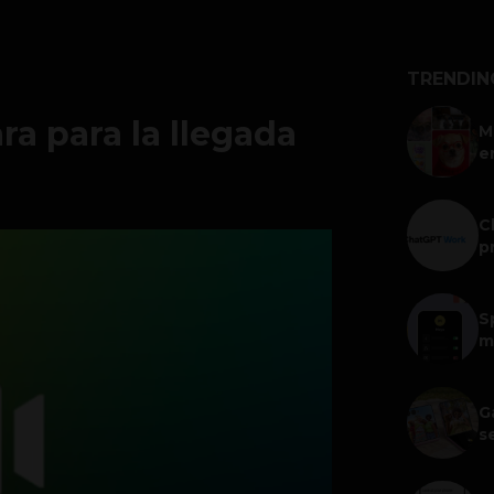
TRENDIN
a para la llegada
M
e
C
p
S
m
G
s