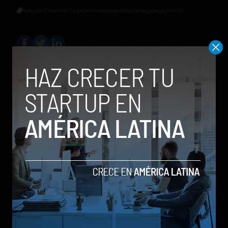
bitcoin
Chrome
Criptomonedas
extensiones
google
Minar
Stiven Cartagena
Productor multimedia, comunicador social
y periodista con énfasis en el cubrimiento
de temas tecnológicos. Experiencia en la
creación de contenidos para blogs y redes
sociales. Amante de los videojuegos.
Relacionados