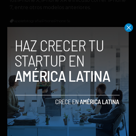
los iPhone X, iPhone XR e inlcuso con el iPhone
7, entre otros modelos anteriores.
apple
fotografia
iPhone
iPhone 5s
Social Geek
Relacionados