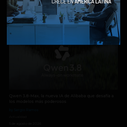
by Social Geek
Actualidad
6 de agosto de 2026
Qwen 3.8-Max, la nueva IA de Alibaba que desafía a
los modelos más poderosos
by Sergio Ramos
Actualidad
5 de agosto de 2026