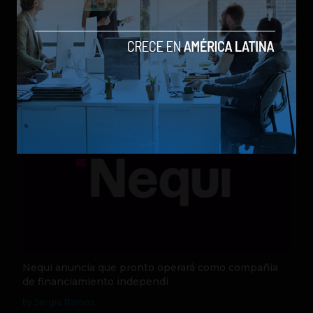
Qwen 3.8-Max, la nueva IA de Alibaba que desafía a
los modelos más poderosos
by Sergio Ramos
Actualidad
5 de agosto de 2026
Nequi anuncia que pronto operará como compañía
de financiamiento independi
by Sergio Ramos