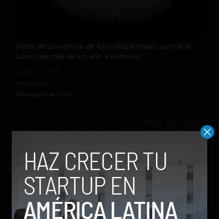
Parte de un cohete de Elon Musk chocó contra la
Luna tras más de un año a la deriva
by Social Geek
Actualidad
6 de agosto de 2026