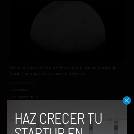
Parte de un cohete de Elon Musk chocó contra la
Luna tras más de un año a la deriva
by Social Geek
Actualidad
6 de agosto de 2026