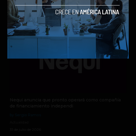
by Sergio Ramos
Actualidad
5 de agosto de 2026
Nequi anuncia que pronto operará como compañía
de financiamiento independi
by Sergio Ramos
Actualidad
31 de julio de 2026