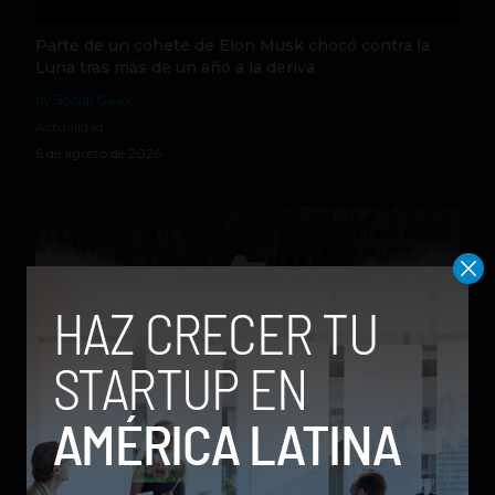
Parte de un cohete de Elon Musk chocó contra la
Luna tras más de un año a la deriva
by Social Geek
Actualidad
6 de agosto de 2026
Qwen 3.8-Max, la nueva IA de Alibaba que desafía a
los modelos más poderosos