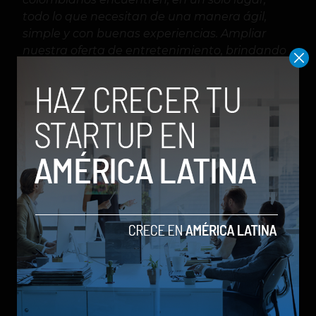
todo lo que necesitan de una manera ágil,
simple y con buenas experiencias. Ampliar
nuestra oferta de entretenimiento, brindando
soluciones de nube para los gamers en el país
nos permite ampliar las posibilidades y con la
conectividad promover el crecimiento de esta
comunidad
”, señaló Jaime Tole, director de
Innovación y Producto de Claro Colombia.
De esta manera, la Claro Colombia busca
continuar impulsando su aplicación Mi Claro
como un gran centro comercial digital, y la
incorporación de GeForce Now se enmarca en
una visión para posicionar a la aplicación como
una herramienta integral, que centraliza en un
solo lugar la gestión de servicios y productos en
categorías como salud y bienestar, transporte,
asistencias, créditos, restaurantes, educación,