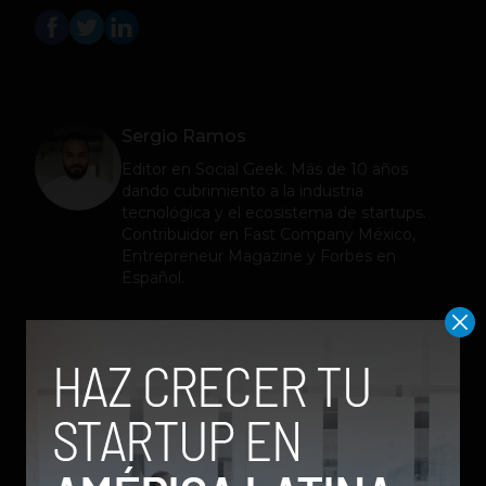
Sergio Ramos
Editor en
Social Geek
. Más de 10 años
dando cubrimiento a la industria
tecnológica y el ecosistema de startups.
Contribuidor en Fast Company México,
Entrepreneur Magazine y Forbes en
Español.
Relacionados